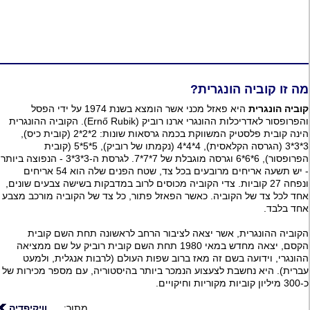
מה זו קוביה הונגרית?
קוביה הונגרית
היא פאזל מכני אשר הומצא בשנת 1974 על ידי הפסל
והפרופסור לאדריכלות ההונגרי ארנו רוביק (Ernő Rubik). הקוביה ההונגרית
הינה קובית פלסטיק המשווקת בכמה גרסאות שונות: 2*2*2 (קובית כיס),
3*3*3 (הגרסה הקלאסית), 4*4*4 (נקמתו של רוביק), 5*5*5 (קובית
הפרופסור), 6*6*6 וגרסה מוגבלת של 7*7*7. לגרסת ה-3*3*3 - הנפוצה ביותר
- יש תשעה אריחים מרובעים בכל צד, שטח הפנים שלה הוא 54 אריחים
ונפחה 27 קוביות. צדי הקוביה מכוסים לרוב במדבקות בשישה צבעים שונים,
אחד לכל צד של הקוביה. כאשר הפאזל פתור, כל צד של הקוביה מורכב מצבע
אחד בלבד.
הקוביה ההונגרית, אשר יצאה לציבור הרחב לראשונה תחת השם קובית
הקסם, יצאה מחדש במאי 1980 תחת השם קובית רוביק על שם ממציאה
ההונגרי, וידועה בשם זה מאז ברוב שפות העולם (לרבות אנגלית, ולמעט
עברית). היא נחשבת לצעצוע הנמכר ביותר בהיסטוריה, עם מספר מכירות של
כ-300 מיליון קוביות מקוריות וחיקויים.
מתוך:
וויקיפדיה